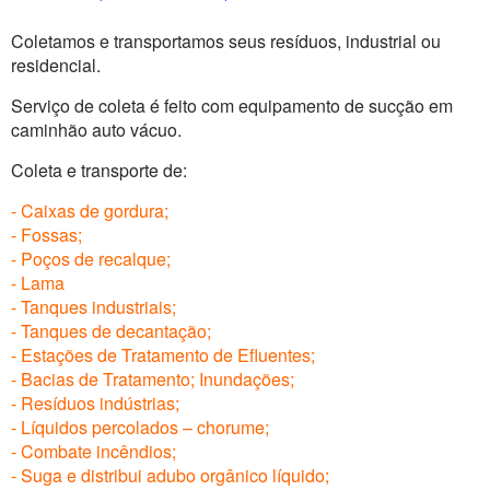
Desentupimento de esgoto
Coletamos e transportamos seus resíduos, industrial ou
residencial.
Limpeza de PV | Poços
Serviço de coleta é feito com equipamento de sucção em
Coleta e Transporte de Residuos
caminhão auto vácuo.
Coleta e transporte de:
- Caixas de gordura;
- Fossas;
- Poços de recalque;
- Lama
- Tanques industriais;
- Tanques de decantação;
- Estações de Tratamento de Efluentes;
- Bacias de Tratamento; Inundações;
- Resíduos indústrias;
- Líquidos percolados – chorume;
- Combate incêndios;
- Suga e distribui adubo orgânico líquido;