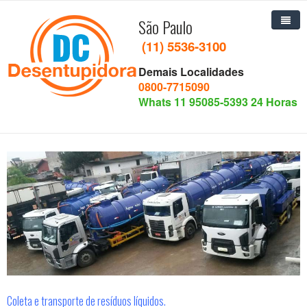
São Paulo
(11) 5536-3100
Demais Localidades
Home
0800-7715090
Whats 11 95085-5393 24 Horas
Quem Somos
Serviços
Missão e Visão
Desentupimento
Contato
Hidrojateamento
Alta-Pressão
Limpa Fossa
Esgotamento de Lama
Esgotamento de caixa de gordura
Coleta e transporte de resíduos líquidos.